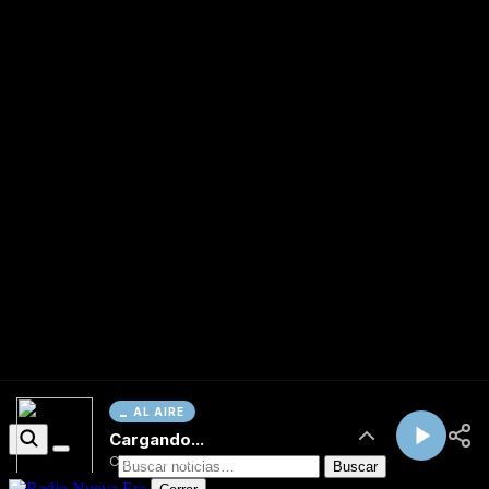
AL AIRE
Cargando...
Conectando...