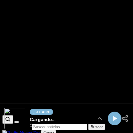
AL AIRE
Cargando...
Conectando...