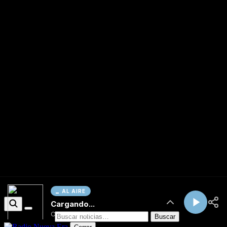
AL AIRE
Cargando...
Conectando...