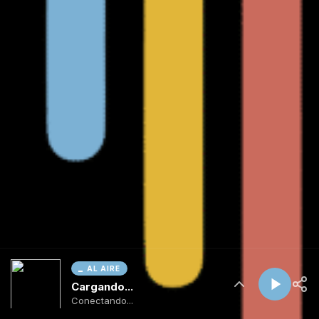
AL AIRE
Cargando...
Conectando...