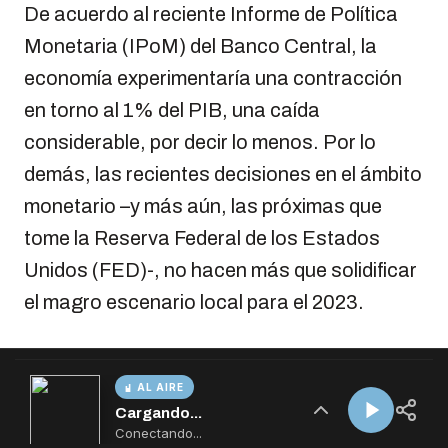
AL AIRE
Cargando...
Conectando...