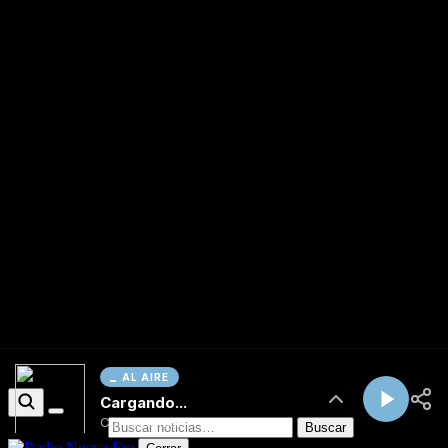
AL AIRE
Cargando...
Conectando...