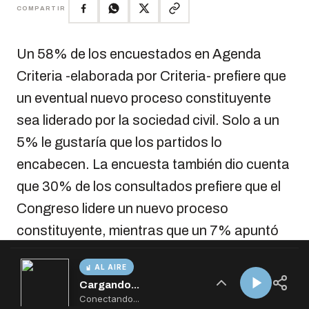
AL AIRE
Cargando...
Conectando...