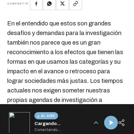
AL AIRE
Cargando...
Conectando...