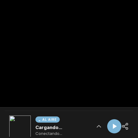
AL AIRE
Cargando...
Conectando...