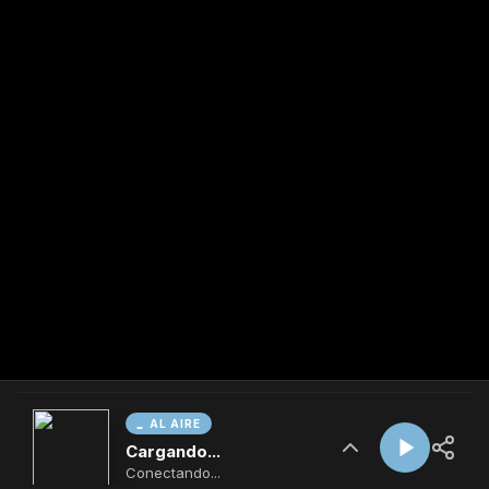
AL AIRE
Cargando...
Conectando...