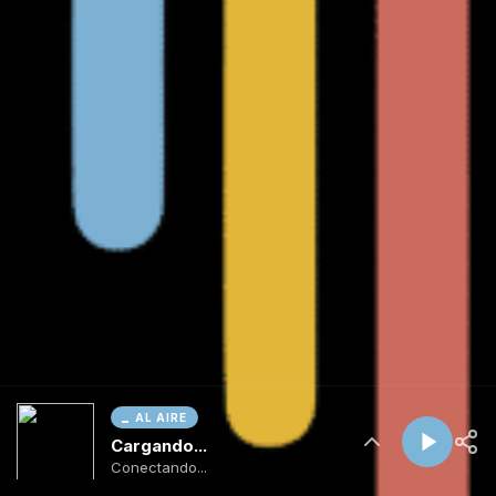
AL AIRE
Cargando...
Conectando...