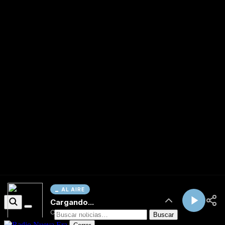
AL AIRE
Cargando...
Conectando...