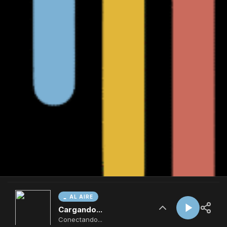
AL AIRE
Cargando...
Conectando...