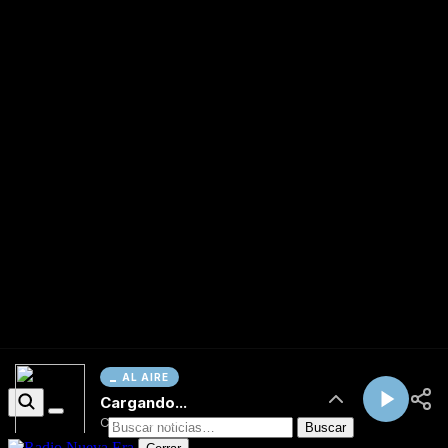
AL AIRE
Cargando...
Conectando...