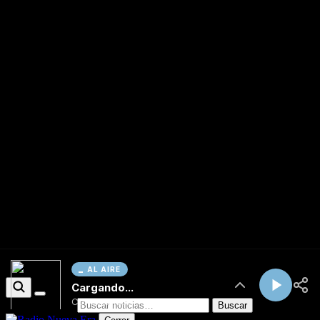
AL AIRE
Cargando...
Conectando...