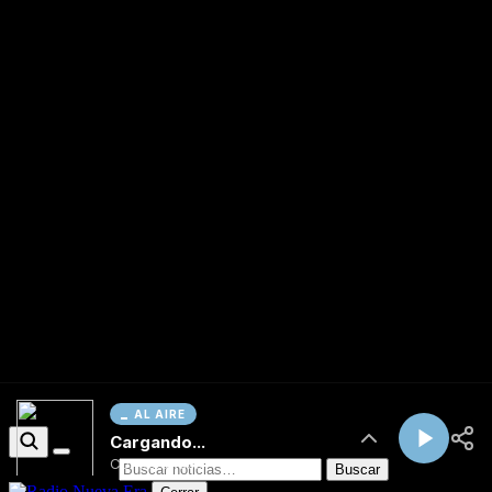
AL AIRE
Cargando...
Conectando...