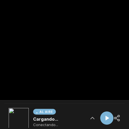
AL AIRE
Cargando...
Conectando...