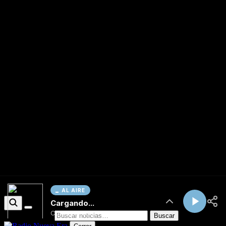
AL AIRE
Cargando...
Conectando...