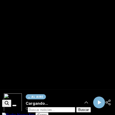
AL AIRE
Cargando...
Conectando...