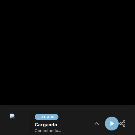
AL AIRE
Cargando...
Conectando...