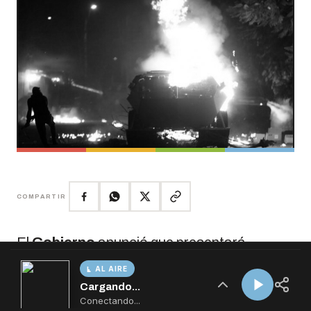
AL AIRE
Cargando...
Conectando...