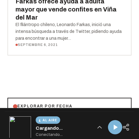
AL AIRE
Cargando...
Conectando...