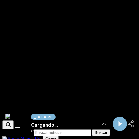
AL AIRE
Cargando...
Conectando...