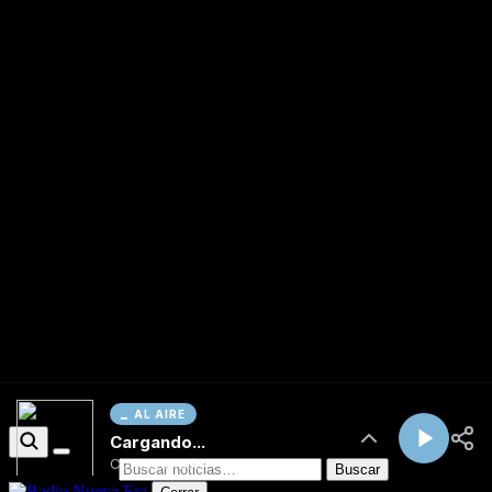
AL AIRE
Cargando...
Conectando...