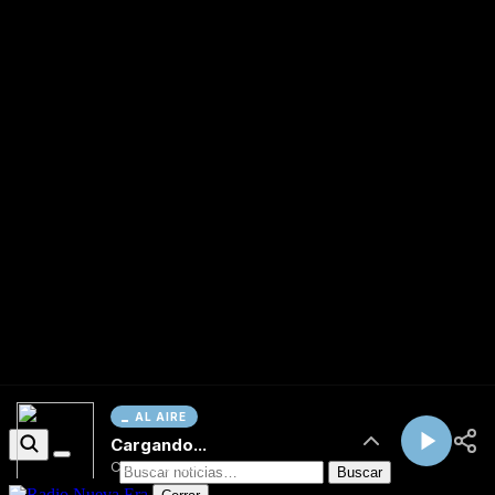
AL AIRE
Cargando...
Conectando...