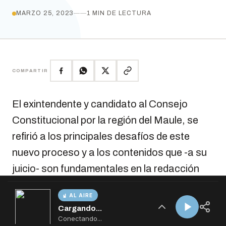
AL AIRE
Cargando...
Conectando...