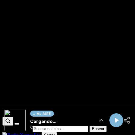
AL AIRE
Cargando...
Conectando...