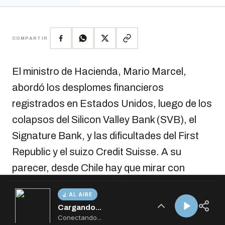
AL AIRE
Cargando...
Conectando...