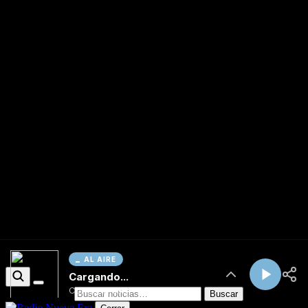
AL AIRE
Cargando...
Conectando...