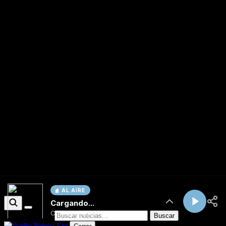
AL AIRE
Cargando...
Conectando...