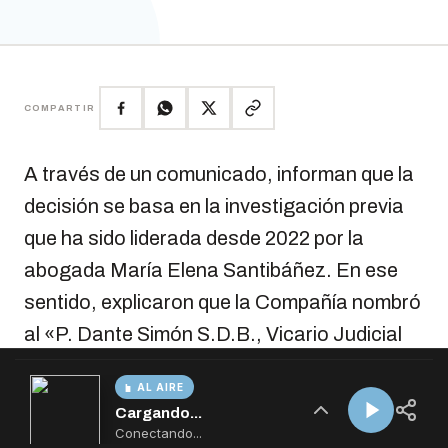
AL AIRE
Cargando...
Conectando...