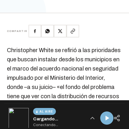
AL AIRE
Cargando...
Conectando...