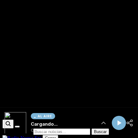
AL AIRE
Cargando...
Conectando...