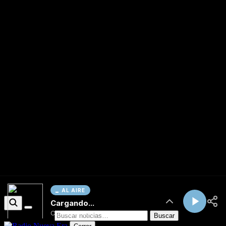
AL AIRE
Cargando...
Conectando...