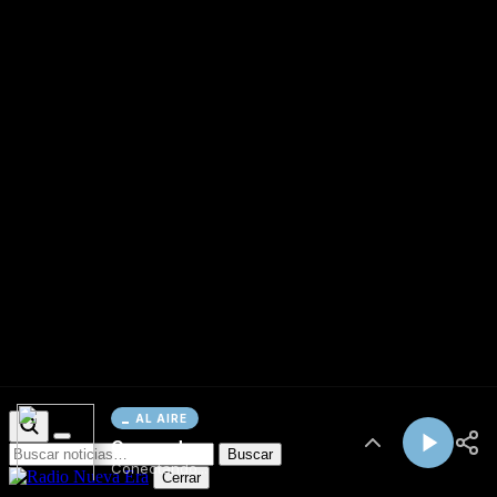
AL AIRE
Cargando...
Conectando...