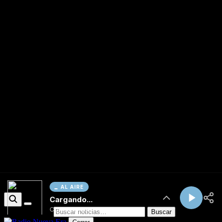
AL AIRE
Cargando...
Conectando...