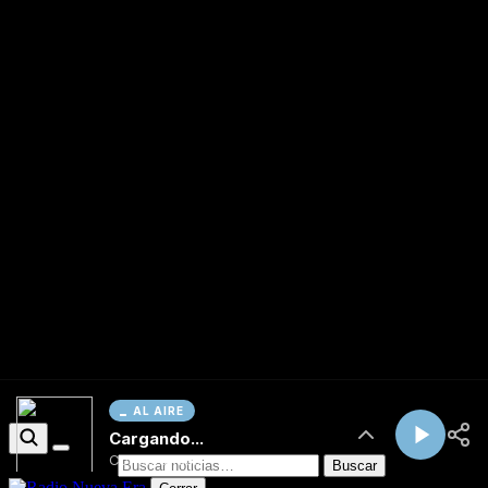
AL AIRE
Cargando...
Conectando...