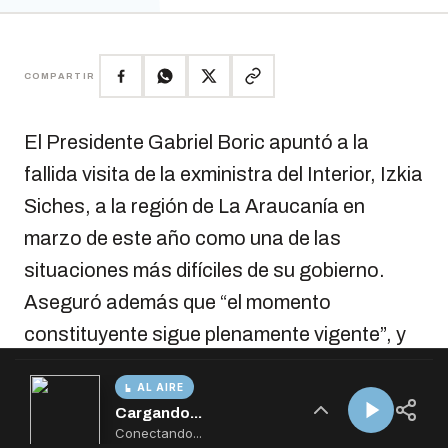
AL AIRE
Cargando...
Conectando...