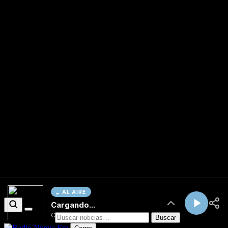
AL AIRE
Cargando...
Conectando...