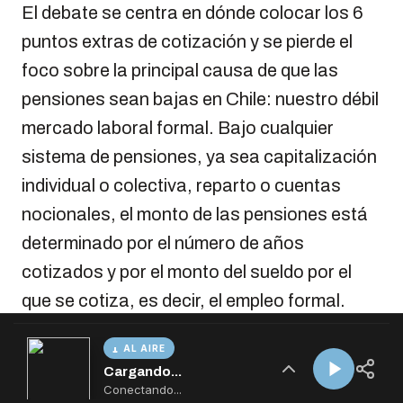
AL AIRE
Cargando...
Conectando...