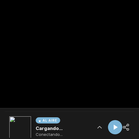
AL AIRE
Cargando...
Conectando...