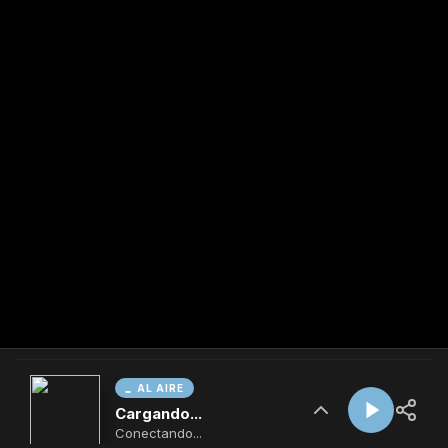
AL AIRE
Cargando...
Conectando...