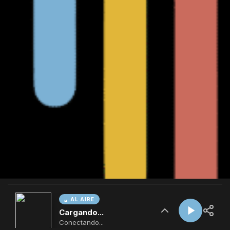
AL AIRE
Cargando...
Conectando...