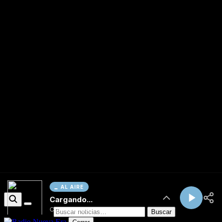
AL AIRE
Cargando...
Conectando...