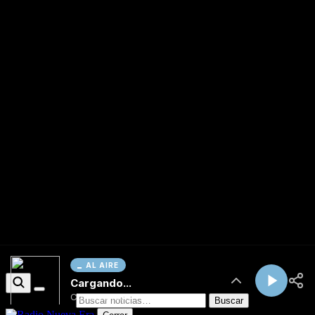
AL AIRE
Cargando...
Conectando...