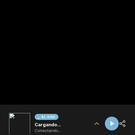
AL AIRE
Cargando...
Conectando...