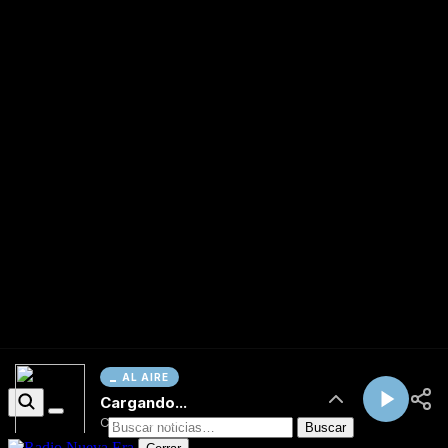
AL AIRE
Cargando...
Conectando...