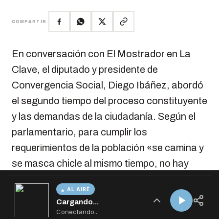
AL AIRE
Cargando...
Conectando...