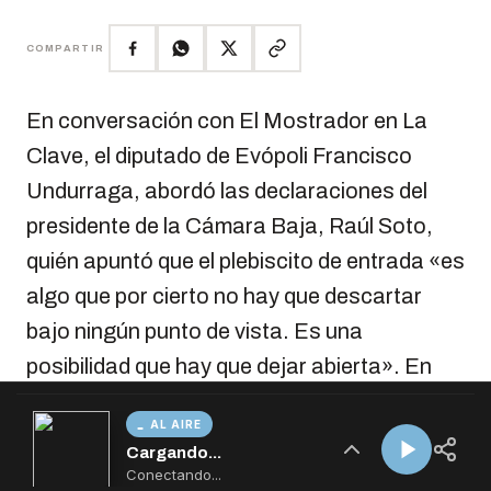
AL AIRE
Cargando...
Conectando...