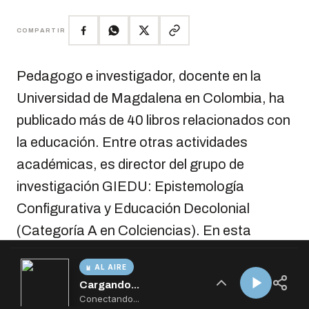
AL AIRE
Cargando...
Conectando...